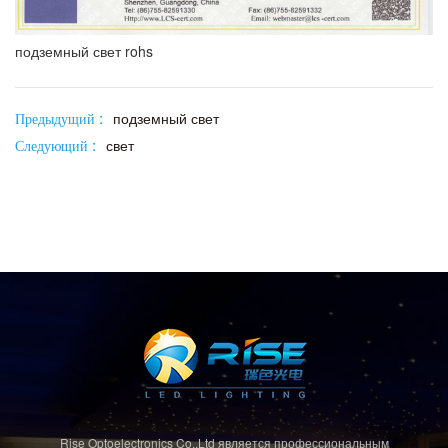
подземный свет rohs
Предыдущий :
подземный свет
Следующий :
свет
Rise Optoelectronics Co.,Ltd является профессиональным