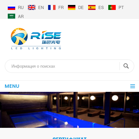
RU
EN
FR
DE
ES
PT
AR
MENU