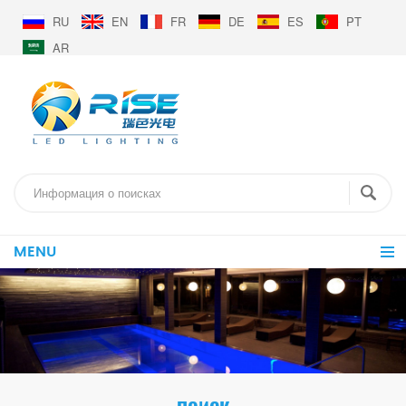
RU
EN
FR
DE
ES
PT
AR
MENU